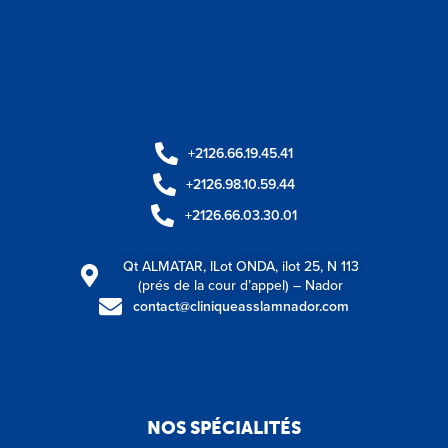
+2126.66.19.45.41
+2126.98.10.59.44
+2126.66.03.30.01
Qt ALMATAR, lLot ONDA, ilot 25, N 113
(prés de la cour d’appel) – Nador
contact@cliniqueasslamnador.com
NOS SPÉCIALITÉS