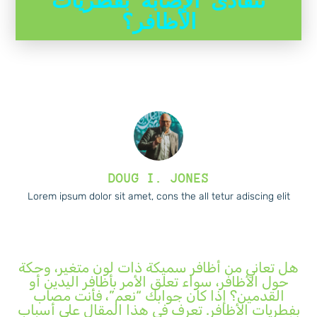
نتفادى الإصابة بفطريات
الأظافر؟
DOUG I. JONES
Lorem ipsum dolor sit amet, cons the all tetur adiscing elit
هل تعاني من أظافر سميكة ذات لون متغير، وحكة
حول الأظافر، سواء تعلق الأمر بأظافر اليدين أو
القدمين؟ إذا كان جوابك “نعم”، فأنت مصاب
بفطريات الأظافر. تعرف في هذا المقال على أسباب