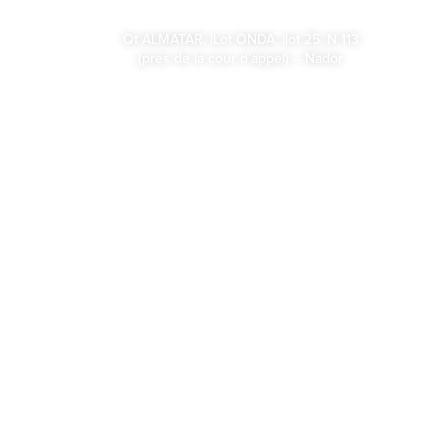
Qt ALMATAR, lLot ONDA, ilot 25, N 113
(prés de la cour d’appel) – Nador
contact@cliniqueasslamnador.com
NOS SPÉCIALITÉS
Spécialités Médicales
Spécialités chirurgicales
Radiologie
Maternité
Urgence et Réanimation
Cente de Cardiologie interventionnelle
Centre de radiologie complet