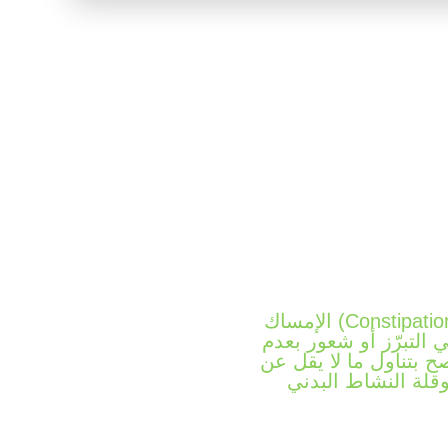
الإمساك (Constipation) هو اضطراب شائع في الجهاز الهضمي يُعرَّف طبيًا بأنه انخفاض عدد حركات
 التبرّز أو شعور بعدم
صح بتناول ما لا يقل عن