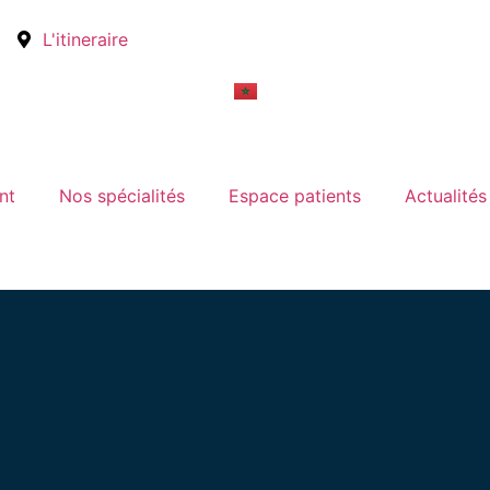
L'itineraire
nt
Nos spécialités
Espace patients
Actualités