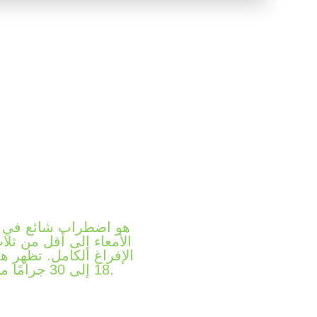
الأمعاء إلى أقل من ثلا
الإفراغ الكامل. تظهر هذ
18 إلى 30 جرامًا من الألياف يوميًا حسب السن والجنس)، نقص السوائل، وقلة النشاط البدني.