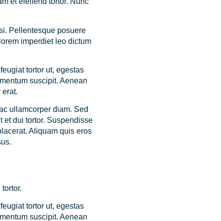
am et eleifend tortor. Nunc
nisi. Pellentesque posuere
lorem imperdiet leo dictum
feugiat tortor ut, egestas
elementum suscipit. Aenean
 erat.
 ac ullamcorper diam. Sed
 et dui tortor. Suspendisse
placerat. Aliquam quis eros
sus.
tortor.
feugiat tortor ut, egestas
elementum suscipit. Aenean