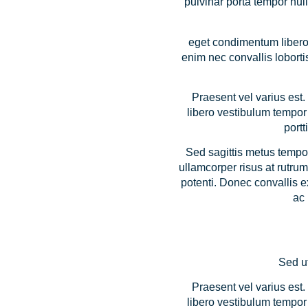
pulvinar porta tempor null
eget condimentum libero m
enim nec convallis lobort
Praesent vel varius est. 
libero vestibulum tempor 
portt
Sed sagittis metus tempo
ullamcorper risus at rutru
potenti. Donec convallis e
ac 
Sed ut
Praesent vel varius est. 
libero vestibulum tempor 