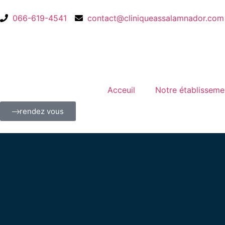
066-619-4541
contact@cliniqueassalamnador.com
Acceuil
Notre établisseme
rendez vous