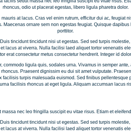
a facilis sedut massa nec leo fringilla suscipit eu vitae risus. Eti
rhoncus, odio ut placerat egestas, libero ligula pharetra dolor.
auris at lacus. Cras vel enim rutrum, efficitur dui ac, feugiat 
is. Maecenas ornare sem non egestas feugiat. Quisque dapibus 
porttitor.
Duis tincidunt tincidunt nisi ut egestas. Sed sed turpis molestie, 
et lacus at viverra. Nulla facilisi laed aliquet tortor venenatis 
itor erat consectetur metus consectetur hendrerit. Integer id dolor
r, commodo ligula quis, sodales urna. Vivamus in semper ante,
m rhoncus. Praesent dignissim eu dui sit amet vulputate. Praesent
x facilisis turpis malesuada euismod. Sed finibus pellentesque 
urna facilisis rhoncus at eget ligula. Aliquam accumsan lacus ri
 massa nec leo fringilla suscipit eu vitae risus. Etiam et eleifend 
Duis tincidunt tincidunt nisi ut egestas. Sed sed turpis molestie, 
et lacus at viverra. Nulla facilisi laed aliquet tortor venenatis 