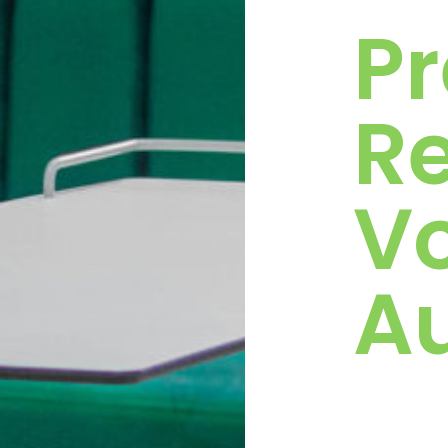
P
R
V
Au