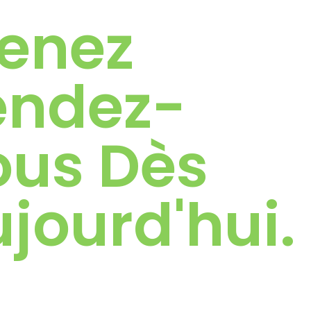
renez
endez-
ous Dès
jourd'hui.