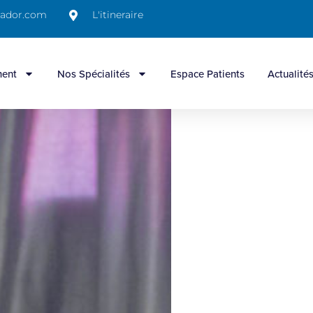
nador.com
L'itineraire
ment
Nos Spécialités
Espace Patients
Actualité