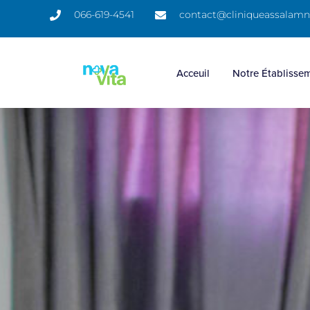
066-619-4541
contact@cliniqueassalam
Acceuil
Notre Établisse